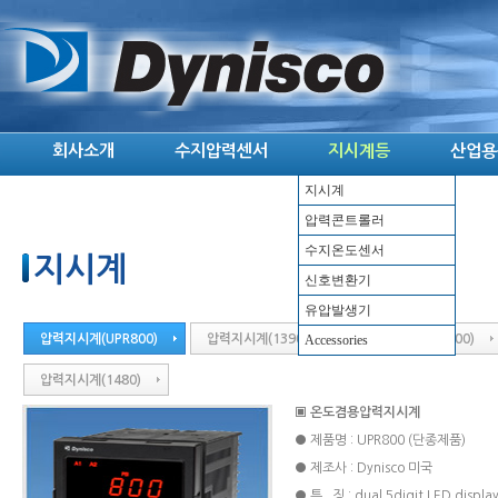
회사소개
수지압력센서
지시계등
산업용
지시계
압력콘트롤러
수지온도센서
지시계
신호변환기
유압발생기
압력지시계(UPR800)
압력지시계(1390)
Accessories
압력지시계(UPR900)
압력지시계(1480)
▣ 온도겸용압력지시계
● 제품명 : UPR800 (단종제품)
● 제조사 : Dynisco 미국
● 특 징 : dual 5digit LED disp